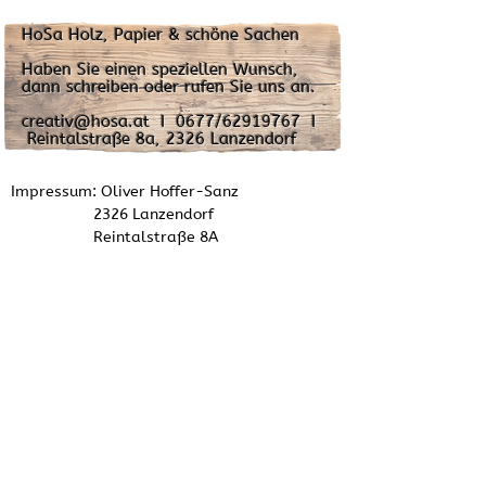
HoSa Holz, Papier & schöne Sachen
Haben Sie einen speziellen Wunsch,
dann schreiben oder rufen Sie uns an.
creativ@hosa.at I 0677/62919767 I
Reintalstraße 8a, 2326 Lanzendorf
Impressum: Oliver Hoffer-Sanz
2326 Lanzendorf
Reintalstraße 8A
Austria
BH Bruck an der Leitha GISA Zahl:
37471545
GEWERBEWORTLAUT (Gewerbeart: freies
Gewerbe)
Erzeugung von kunstgewerblichen Zier- und
Schmuckgegenständen aus unedlen Metallen, Draht, Gips,
Beton, Holz, Horn, Kunststoff, Leder, textilen Materialien, Stroh,
Papier und Glaselementen, Gemüse und Obst sowie durch
Fädeln von Edelsteinen, Silber-, Glas-, Kunststoff- und
Filzelementen und das Bemalen und das Verzieren von Holz,
Keramik, Porzellan, Seide, Textilien, Billets und Wachswaren