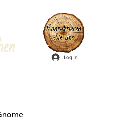
hen
Log In
 Gnome