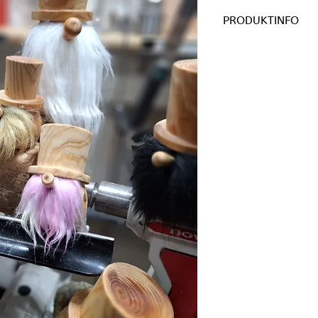
PRODUKTINFO
Die Gnome werden a
Holzarten hergestel
das Leben & die Nat
Die Gnome mit Zylin
Aromaspender verw
Etherische Öl gut a
wieder ab. "Aromas
Strom.
Die Gnome gibt es 
Einzelbilder folgen 
Auf Anfrage mit ihr
Holz, sofern die Ver