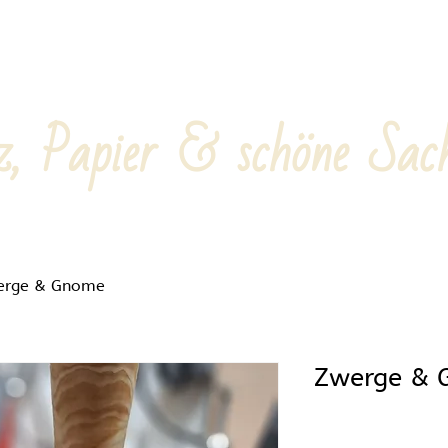
z, Papier & schöne Sac
erge & Gnome
Zwerge &