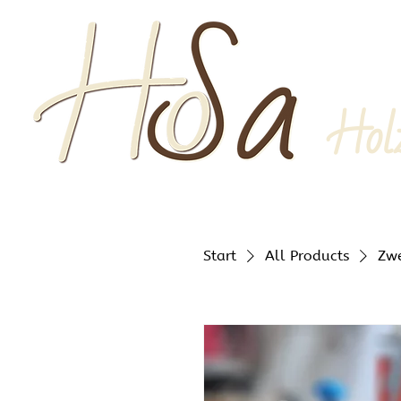
Hol
Start
All Products
Zw