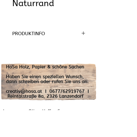
Naturrand
PRODUKTINFO
Material: Lärche
Durchmesser:
HoSa Holz, Papier & schöne Sachen
Höhe:
Haben Sie einen speziellen Wunsch,
€ 
dann schreiben oder rufen Sie uns an.
fehlendes folgt in Kürze
creativ@hosa.at I 0677/62919767 I
Reintalstraße 8a, 2326 Lanzendorf
Impressum: Oliver Hoffer-Sanz
2326 Lanzendorf
Reintalstraße 8A
Austria