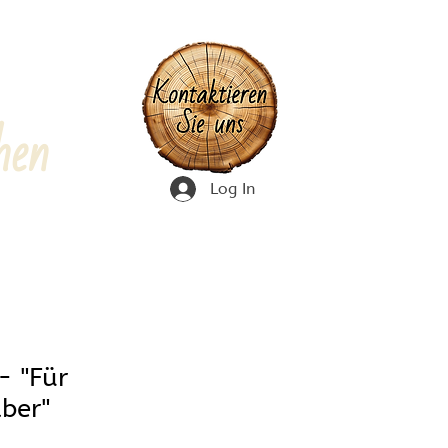
hen
Log In
- "Für
ber"