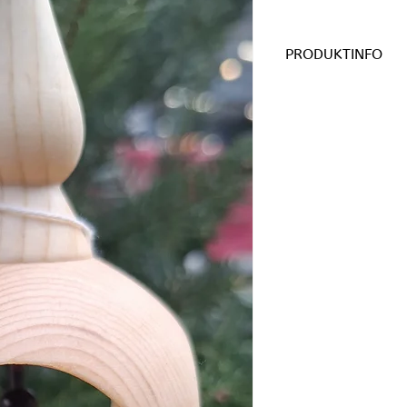
PRODUKTINFO
Material: Zirbenhol
Kugeldurchmesser 
€ 38,-
Geschliffen und mit