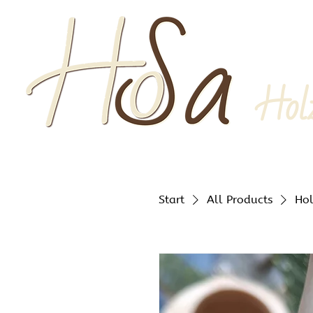
Hol
Start
All Products
Hol