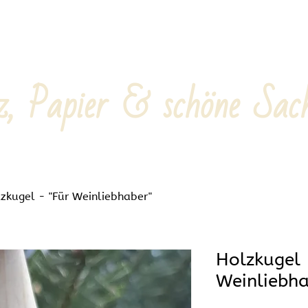
z, Papier & schöne Sac
zkugel - "Für Weinliebhaber"
Holzkugel 
Weinliebha