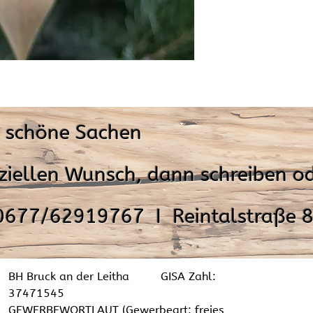
& schöne Sachen
ziellen Wunsch, dann schreiben od
0677/62919767 I Reintalstraße 8
BH Bruck an der Leitha GISA Zahl:
37471545
GEWERBEWORTLAUT (Gewerbeart: freies