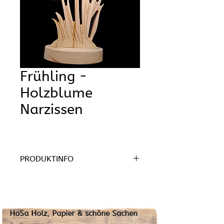
Frühling -
Holzblume
Narzissen
PRODUKTINFO
Material: Kiefer/Tannenholz 
Holzstärke: 18mm
In folgenden Größen verfügbar HxB:
HoSa Holz, Papier & schöne Sachen