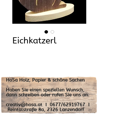
Eichkatzerl
HoSa Holz, Papier & schöne Sachen
Haben Sie einen speziellen Wunsch,
dann schreiben oder rufen Sie uns an.
creativ@hosa.at I 0677/62919767 I
Reintalstraße 8a, 2326 Lanzendorf
Impressum: Oliver Hoffer-Sanz
2326 Lanzendorf
Reintalstraße 8A