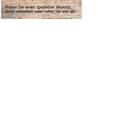
per Stück € 4,-
Haben Sie einen speziellen Wunsch,
dann schreiben oder rufen Sie uns an.
creativ@hosa.at I 0677/62919767 I
Reintalstraße 8a, 2326 Lanzendorf
Impressum: Oliver Hoffer-Sanz
2326 Lanzendorf
Reintalstraße 8A
Austria
BH Bruck an der Leitha GISA Zahl:
37471545
GEWERBEWORTLAUT (Gewerbeart: freies
Gewerbe)
Erzeugung von kunstgewerblichen Zier- und
Schmuckgegenständen aus unedlen Metallen, Draht, Gips,
Beton, Holz, Horn, Kunststoff, Leder, textilen Materialien, Stroh,
Papier und Glaselementen, Gemüse und Obst sowie durch
Fädeln von Edelsteinen, Silber-, Glas-, Kunststoff- und
Filzelementen und das Bemalen und das Verzieren von Holz,
Keramik, Porzellan, Seide, Textilien, Billets und Wachswaren
Datenschutz